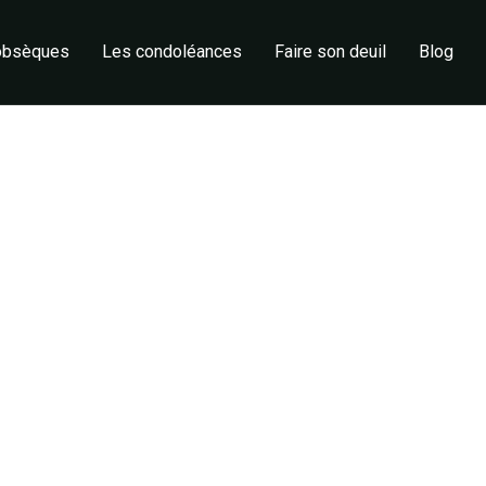
 obsèques
Les condoléances
Faire son deuil
Blog