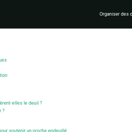
Organiser des
ques
tion
rent-elles le deuil ?
e ?
our soutenir un proche endeuillé