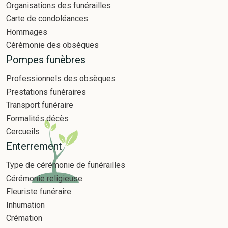
Organisations des funérailles
Carte de condoléances
Hommages
Cérémonie des obsèques
Pompes funèbres
Professionnels des obsèques
Prestations funéraires
Transport funéraire
Formalités décès
Cercueils
Enterrement
Type de cérémonie de funérailles
Cérémonie religieuse
Fleuriste funéraire
Inhumation
Crémation